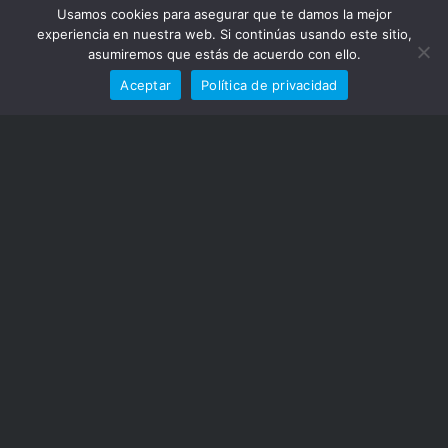
Usamos cookies para asegurar que te damos la mejor
experiencia en nuestra web. Si continúas usando este sitio,
asumiremos que estás de acuerdo con ello.
Aceptar
Política de privacidad
VENTA LOCAL COMERCIAL
SE VENDE LOCAL nuevo que cuenta con salida de
humos. Muy bien ubicado en el municipio. Se
entrega sin acabados, en bruto.
OPORTUNIDAD de montar un buen negocio.
Consulten para visitarlo