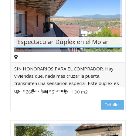
Trastero
Zona de
Aparcamiento
Zonas comunes
Espectacular Dúplex en el Molar
SIN HONORARIOS PARA EL COMPRADOR. Hay
viviendas que, nada más cruzar la puerta,
transmiten una sensación especial. Este dúplex es
una de ellas. La presencia…
1288
2
130 m2
Detalles