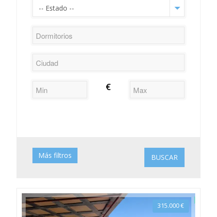
-- Estado --
€
Aire
Ascensor
Acondicionado
Más filtros
Chimenea
BUSCAR
Conserje
Garaje
Piscina
Terraza
315.000
€