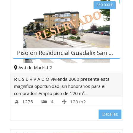
350.000
€
Piso en Residencial Guadalix San Agustín del Guadalix
Avd de Madrid 2
R E S E R V A D O Vivienda 2000 presenta esta
magnífica oportunidad ¡sin honorarios para el
comprador! Amplio piso de 120 m²…
1275
4
120 m2
Detalles